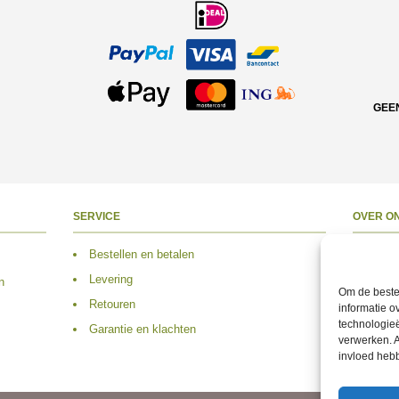
GEE
SERVICE
OVER O
Bestellen en betalen
Over 
Levering
Adres
n
Om de beste 
Retouren
Conta
informatie o
technologieë
Garantie en klachten
Volg 
verwerken. A
invloed heb