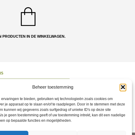
N PRODUCTEN IN DE WINKELWAGEN.
NS
ons
Beheer toestemming
 en Route
ervaringen te bieden, gebruiken wij technologieën zoals cookies om
ct opnemen
ver je apparaat op te slaan en/of te raadplegen. Door in te stemmen met deze
n kunnen wij gegevens zoals surfgedrag of unieke ID's op deze site
ons op Social
ls je geen toestemming geeft of uw toestemming intrekt, kan dit een nadelige
ben op bepaalde functies en mogelijkheden.