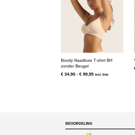
Boody Naadloze T-shirt BH
zonder Beugel
Prijsklasse:
€
34,90
-
€
99,95
incl. btw
€ 34,90
tot
€ 99,95
BEOORDELING