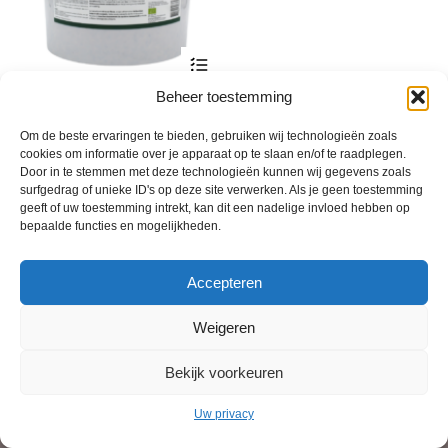
Dit
product
heeft
Beheer toestemming
Bio Bokashi voor Grazers en
meerdere
Pluimvee
variaties.
Om de beste ervaringen te bieden, gebruiken wij technologieën zoals
Deze
Prijsklasse:
€
19,70
-
€
173,95
incl. btw
cookies om informatie over je apparaat op te slaan en/of te raadplegen.
optie
€ 19,70
Door in te stemmen met deze technologieën kunnen wij gegevens zoals
kan
tot
surfgedrag of unieke ID's op deze site verwerken. Als je geen toestemming
gekozen
€ 173,95
geeft of uw toestemming intrekt, kan dit een nadelige invloed hebben op
worden
bepaalde functies en mogelijkheden.
op
de
productpagina
Accepteren
Weigeren
Bekijk voorkeuren
© 2013 - 2026 De Duurzame Tuin KvK Gouda 29029262 - BTW nr
NL001968744B76 Hosting:
BGMA.nl
Uw privacy