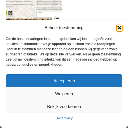
Dit
product
heeft
Beheer toestemming
Bio-Ron Biologische
meerdere
granenmix
variaties.
Om de beste ervaringen te bieden, gebruiken wij technologieën zoals
Deze
Prijsklasse:
€
11,37
-
€
36,88
incl. btw
cookies om informatie over je apparaat op te slaan en/of te raadplegen.
optie
€ 11,37
Door in te stemmen met deze technologieën kunnen wij gegevens zoals
kan
tot
surfgedrag of unieke ID's op deze site verwerken. Als je geen toestemming
gekozen
€ 36,88
geeft of uw toestemming intrekt, kan dit een nadelige invloed hebben op
worden
bepaalde functies en mogelijkheden.
op
de
productpagina
Accepteren
Weigeren
Bekijk voorkeuren
© 2013 - 2026 De Duurzame Tuin KvK Gouda 29029262 - BTW nr
NL001968744B76 Hosting:
BGMA.nl
Uw privacy