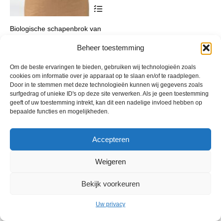
Dit
product
heeft
Biologische schapenbrok van
meerdere
Natuly
variaties.
Deze
Beheer toestemming
Prijsklasse:
€
11,37
-
€
33,80
incl. btw
optie
€ 11,37
kan
tot
Om de beste ervaringen te bieden, gebruiken wij technologieën zoals
gekozen
cookies om informatie over je apparaat op te slaan en/of te raadplegen.
€ 33,80
worden
Door in te stemmen met deze technologieën kunnen wij gegevens zoals
op
surfgedrag of unieke ID's op deze site verwerken. Als je geen toestemming
de
geeft of uw toestemming intrekt, kan dit een nadelige invloed hebben op
productpagina
bepaalde functies en mogelijkheden.
Accepteren
Weigeren
© 2013 - 2026 De Duurzame Tuin KvK Gouda 29029262 - BTW nr
NL001968744B76 Hosting:
BGMA.nl
Bekijk voorkeuren
Uw privacy