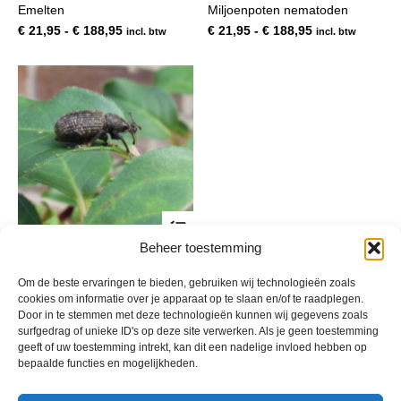
Emelten
Miljoenpoten nematoden
meerdere
mee
variaties.
var
Prijsklasse:
Prijsklasse:
€
21,95
-
€
188,95
€
21,95
-
€
188,95
incl. btw
incl. btw
Deze
De
€ 21,95
€ 21,95
optie
opt
tot
tot
kan
kan
€ 188,95
€ 188,95
gekozen
gek
worden
wor
op
op
de
de
productpagina
pro
Dit
product
Beheer toestemming
heeft
Taxuskever en snuitkevers,
meerdere
variaties.
Prijsklasse:
€
29,95
-
€
260,00
Om de beste ervaringen te bieden, gebruiken wij technologieën zoals
incl. btw
Deze
€ 29,95
cookies om informatie over je apparaat op te slaan en/of te raadplegen.
optie
Door in te stemmen met deze technologieën kunnen wij gegevens zoals
tot
kan
surfgedrag of unieke ID's op deze site verwerken. Als je geen toestemming
€ 260,00
gekozen
geeft of uw toestemming intrekt, kan dit een nadelige invloed hebben op
worden
bepaalde functies en mogelijkheden.
op
de