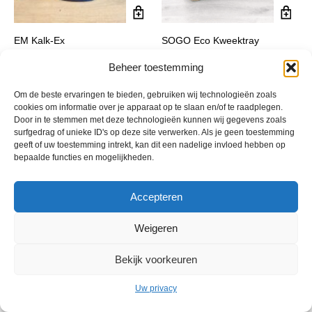
EM Kalk-Ex
SOGO Eco Kweektray
€
21,30
€
8,95
incl. btw
incl. btw
Beheer toestemming
Om de beste ervaringen te bieden, gebruiken wij technologieën zoals
cookies om informatie over je apparaat op te slaan en/of te raadplegen.
Door in te stemmen met deze technologieën kunnen wij gegevens zoals
surfgedrag of unieke ID's op deze site verwerken. Als je geen toestemming
geeft of uw toestemming intrekt, kan dit een nadelige invloed hebben op
bepaalde functies en mogelijkheden.
Accepteren
© 2013 - 2026 De Duurzame Tuin KvK Gouda 29029262 - BTW nr
Weigeren
NL001968744B76 Hosting:
BGMA.nl
Bekijk voorkeuren
Uw privacy