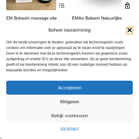
Dit
product
heeft
EM Bokashi massage olie
EMiko Balsem Natuurlijke
meerdere
Huidverzorging
variaties.
€
21,90
incl. btw
Deze
Beheer toestemming
€
29,90
incl. btw
optie
kan
Om de beste ervaringen te bieden, gebruiken wij technologieën zoals
gekozen
cookies om informatie over je apparaat op te slaan en/of te raadplegen.
worden
Door in te stemmen met deze technologieën kunnen wij gegevens zoals
op
surfgedrag of unieke ID's op deze site verwerken. Als je geen toestemming
de
geeft of uw toestemming intrekt, kan dit een nadelige invloed hebben op
productpagina
bepaalde functies en mogelijkheden.
Accepteren
Weigeren
© 2013 - 2026 De Duurzame Tuin KvK Gouda 29029262 - BTW nr
NL001968744B76 Hosting:
BGMA.nl
Bekijk voorkeuren
Uw privacy