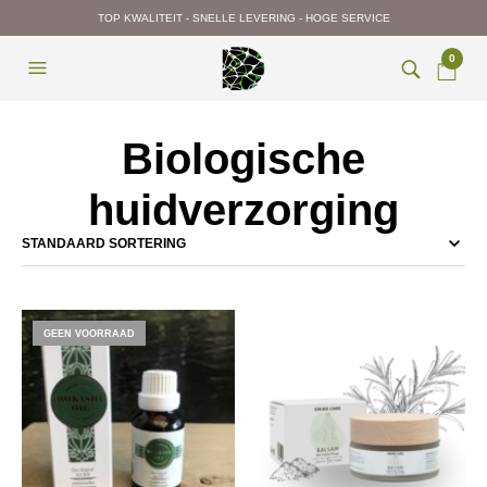
TOP KWALITEIT - SNELLE LEVERING - HOGE SERVICE
0
Biologische
huidverzorging
GEEN VOORRAAD