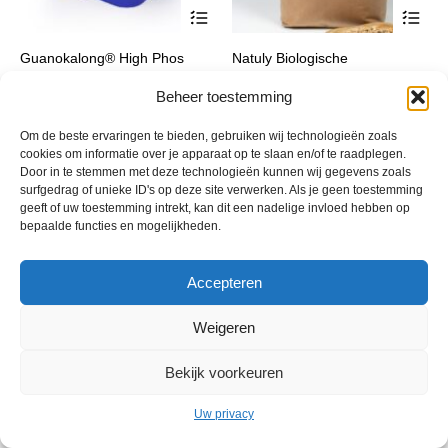
Dit
Dit
product
pro
heeft
hee
Guanokalong® High Phos
Natuly Biologische
meerdere
mee
Powder
Pluimveemix
variaties.
var
Deze
De
Beheer toestemming
Prijsklasse:
Prijsklasse:
€
8,50
-
€
156,75
€
12,45
-
€
39,25
incl. btw
incl. btw
optie
opt
€ 8,50
€ 12,45
kan
kan
tot
tot
Om de beste ervaringen te bieden, gebruiken wij technologieën zoals
gekozen
gek
cookies om informatie over je apparaat op te slaan en/of te raadplegen.
€ 156,75
€ 39,25
worden
wor
Door in te stemmen met deze technologieën kunnen wij gegevens zoals
op
op
surfgedrag of unieke ID's op deze site verwerken. Als je geen toestemming
de
de
geeft of uw toestemming intrekt, kan dit een nadelige invloed hebben op
productpagina
pro
bepaalde functies en mogelijkheden.
Accepteren
Weigeren
© 2013 - 2026 De Duurzame Tuin KvK Gouda 29029262 - BTW nr
NL001968744B76 Hosting:
BGMA.nl
Bekijk voorkeuren
Uw privacy