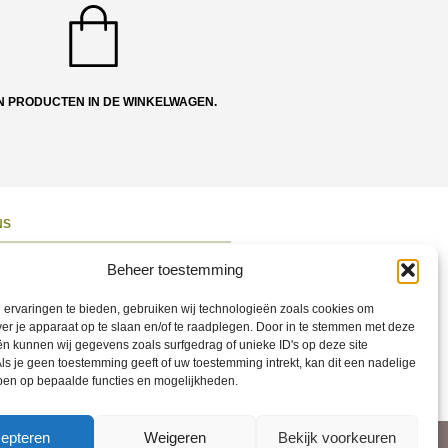
N PRODUCTEN IN DE WINKELWAGEN.
NS
ons
Beheer toestemming
 en Route
ervaringen te bieden, gebruiken wij technologieën zoals cookies om
ct opnemen
ver je apparaat op te slaan en/of te raadplegen. Door in te stemmen met deze
n kunnen wij gegevens zoals surfgedrag of unieke ID's op deze site
ons op Social
ls je geen toestemming geeft of uw toestemming intrekt, kan dit een nadelige
ben op bepaalde functies en mogelijkheden.
epteren
Weigeren
Bekijk voorkeuren