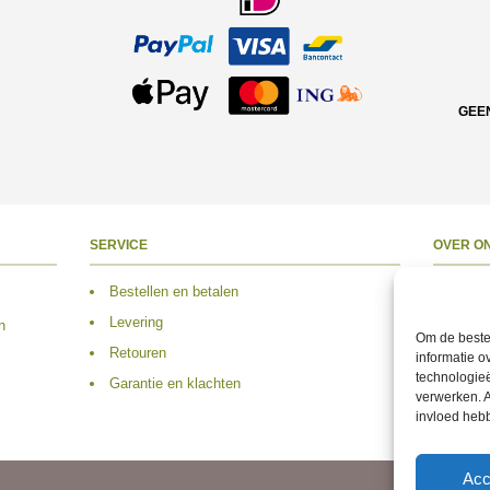
GEE
SERVICE
OVER O
Bestellen en betalen
Over 
Levering
Adres
n
Om de beste 
Retouren
Conta
informatie o
technologieë
Garantie en klachten
Volg 
verwerken. A
invloed heb
Acc