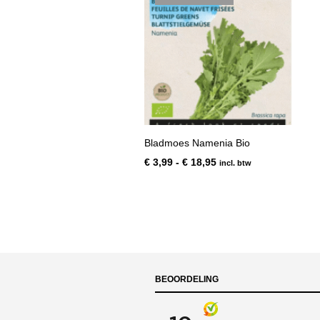
Bladmoes Namenia Bio
Prijsklasse:
€
3,99
-
€
18,95
incl. btw
€ 3,99
tot
€ 18,95
BEOORDELING