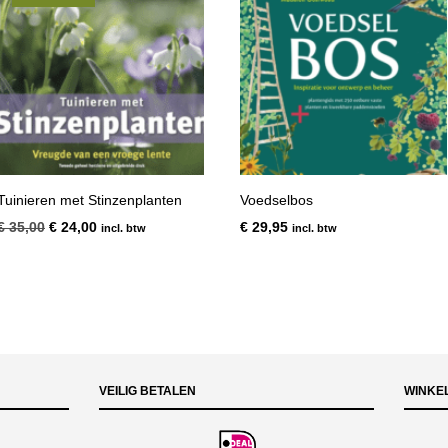
Tuinieren met Stinzenplanten
Voedselbos
Oorspronkelijke
Huidige
€
35,00
€
24,00
€
29,95
incl. btw
incl. btw
prijs
prijs
was:
is:
€ 35,00.
€ 24,00.
VEILIG BETALEN
WINKE