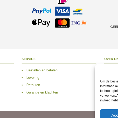
GEE
SERVICE
OVER O
Bestellen en betalen
Over 
Levering
Adres
n
Om de beste 
Retouren
Conta
informatie o
technologieë
Garantie en klachten
Volg 
verwerken. A
invloed heb
Acc