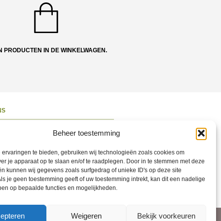
N PRODUCTEN IN DE WINKELWAGEN.
NS
ons
Beheer toestemming
 en Route
ervaringen te bieden, gebruiken wij technologieën zoals cookies om
ct opnemen
ver je apparaat op te slaan en/of te raadplegen. Door in te stemmen met deze
n kunnen wij gegevens zoals surfgedrag of unieke ID's op deze site
ons op Social
ls je geen toestemming geeft of uw toestemming intrekt, kan dit een nadelige
ben op bepaalde functies en mogelijkheden.
epteren
Weigeren
Bekijk voorkeuren