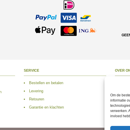
GEE
SERVICE
OVER O
Bestellen en betalen
Over 
Levering
Adres
n
Om de beste 
Retouren
Conta
informatie o
technologieë
Garantie en klachten
Volg 
verwerken. A
invloed heb