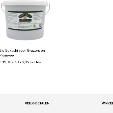
Bio Bokashi voor Grazers en
Pluimvee
Prijsklasse:
€
19,70
-
€
173,95
incl. btw
€ 19,70
tot
€ 173,95
VEILIG BETALEN
WINKE