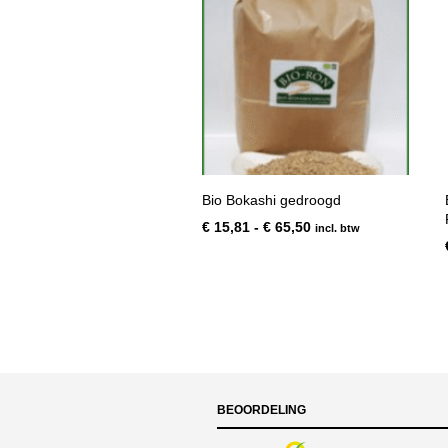
Bio Bokashi gedroogd
Prijsklasse:
€
15,81
-
€
65,50
incl. btw
€ 15,81
tot
€ 65,50
BEOORDELING