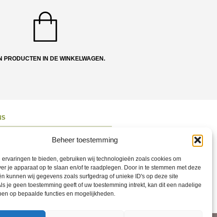
N PRODUCTEN IN DE WINKELWAGEN.
NS
ons
Beheer toestemming
 en Route
ervaringen te bieden, gebruiken wij technologieën zoals cookies om
ct opnemen
ver je apparaat op te slaan en/of te raadplegen. Door in te stemmen met deze
n kunnen wij gegevens zoals surfgedrag of unieke ID's op deze site
ons op Social
ls je geen toestemming geeft of uw toestemming intrekt, kan dit een nadelige
ben op bepaalde functies en mogelijkheden.