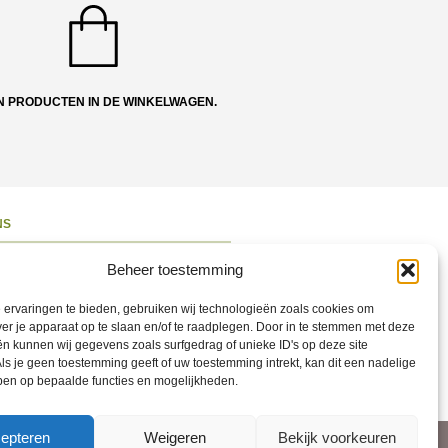
N PRODUCTEN IN DE WINKELWAGEN.
NS
ons
Beheer toestemming
 en Route
ervaringen te bieden, gebruiken wij technologieën zoals cookies om
ct opnemen
ver je apparaat op te slaan en/of te raadplegen. Door in te stemmen met deze
n kunnen wij gegevens zoals surfgedrag of unieke ID's op deze site
ons op Social
ls je geen toestemming geeft of uw toestemming intrekt, kan dit een nadelige
ben op bepaalde functies en mogelijkheden.
epteren
Weigeren
Bekijk voorkeuren