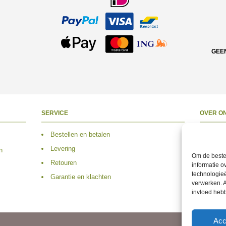
GEE
SERVICE
OVER O
Bestellen en betalen
Over 
Levering
Adres
n
Om de beste 
Retouren
Conta
informatie o
technologieë
Garantie en klachten
Volg 
verwerken. A
invloed heb
Acc