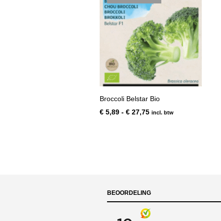
Broccoli Belstar Bio
Prijsklasse:
€
5,89
-
€
27,75
incl. btw
€ 5,89
tot
€ 27,75
BEOORDELING