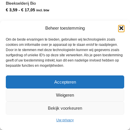
Bleekselderij Bio
meerdere
variaties.
Prijsklasse:
€
3,59
-
€
17,05
incl. btw
Deze
€ 3,59
optie
tot
kan
€ 17,05
Beheer toestemming
gekozen
worden
Om de beste ervaringen te bieden, gebruiken wij technologieën zoals
op
cookies om informatie over je apparaat op te slaan en/of te raadplegen.
de
Door in te stemmen met deze technologieën kunnen wij gegevens zoals
productpagina
surfgedrag of unieke ID's op deze site verwerken. Als je geen toestemming
geeft of uw toestemming intrekt, kan dit een nadelige invloed hebben op
bepaalde functies en mogelijkheden.
© 2013 - 2026 De Duurzame Tuin KvK Gouda 29029262 - BTW nr
Accepteren
NL001968744B76 Hosting:
BGMA.nl
Weigeren
Bekijk voorkeuren
Uw privacy