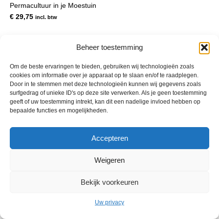
Permacultuur in je Moestuin
€
29,75
incl. btw
Beheer toestemming
Om de beste ervaringen te bieden, gebruiken wij technologieën zoals
cookies om informatie over je apparaat op te slaan en/of te raadplegen.
Door in te stemmen met deze technologieën kunnen wij gegevens zoals
surfgedrag of unieke ID's op deze site verwerken. Als je geen toestemming
geeft of uw toestemming intrekt, kan dit een nadelige invloed hebben op
bepaalde functies en mogelijkheden.
© 2013 - 2026 De Duurzame Tuin KvK Gouda 29029262 - BTW nr
Accepteren
NL001968744B76 Hosting:
BGMA.nl
Weigeren
Bekijk voorkeuren
Uw privacy