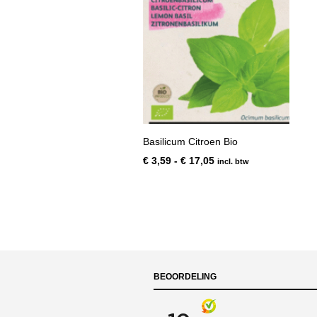
Basilicum Citroen Bio
Prijsklasse:
€
3,59
-
€
17,05
incl. btw
€ 3,59
tot
€ 17,05
BEOORDELING