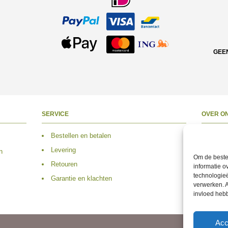
GEE
SERVICE
OVER O
Bestellen en betalen
Over 
Levering
Adres
n
Om de beste 
Retouren
Conta
informatie o
technologieë
Garantie en klachten
Volg 
verwerken. A
invloed heb
Acc