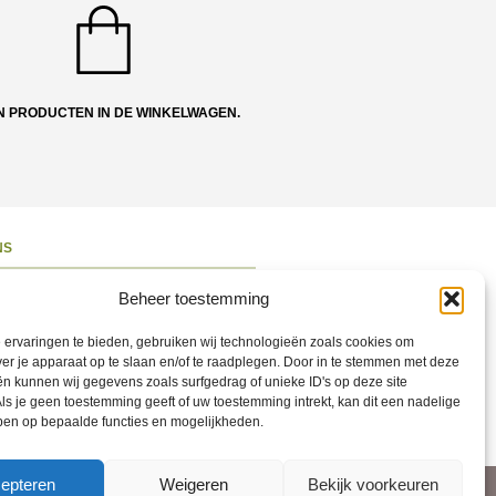
N PRODUCTEN IN DE WINKELWAGEN.
NS
ons
Beheer toestemming
 en Route
ervaringen te bieden, gebruiken wij technologieën zoals cookies om
ct opnemen
ver je apparaat op te slaan en/of te raadplegen. Door in te stemmen met deze
n kunnen wij gegevens zoals surfgedrag of unieke ID's op deze site
ons op Social
ls je geen toestemming geeft of uw toestemming intrekt, kan dit een nadelige
ben op bepaalde functies en mogelijkheden.
epteren
Weigeren
Bekijk voorkeuren