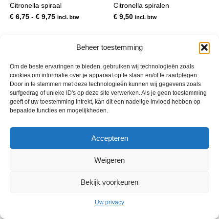
Citronella spiraal
Citronella spiralen
meerdere
variaties.
Prijsklasse:
€
6,75
-
€
9,75
€
9,50
incl. btw
incl. btw
Deze
€ 6,75
optie
tot
kan
€ 9,75
Beheer toestemming
gekozen
worden
Om de beste ervaringen te bieden, gebruiken wij technologieën zoals
op
cookies om informatie over je apparaat op te slaan en/of te raadplegen.
de
Door in te stemmen met deze technologieën kunnen wij gegevens zoals
productpagina
surfgedrag of unieke ID's op deze site verwerken. Als je geen toestemming
geeft of uw toestemming intrekt, kan dit een nadelige invloed hebben op
bepaalde functies en mogelijkheden.
© 2013 - 2026 De Duurzame Tuin KvK Gouda 29029262 - BTW nr
Accepteren
NL001968744B76 Hosting:
BGMA.nl
Weigeren
Bekijk voorkeuren
Uw privacy