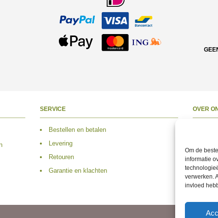
GEE
SERVICE
OVER O
Bestellen en betalen
Over 
Levering
Adres
n
Om de beste 
Retouren
Conta
informatie o
technologieë
Garantie en klachten
Volg 
verwerken. A
invloed heb
Acc