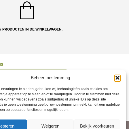
N PRODUCTEN IN DE WINKELWAGEN.
NS
ons
Beheer toestemming
 en Route
ervaringen te bieden, gebruiken wij technologieën zoals cookies om
ct opnemen
ver je apparaat op te slaan en/of te raadplegen. Door in te stemmen met deze
n kunnen wij gegevens zoals surfgedrag of unieke ID's op deze site
ons op Social
ls je geen toestemming geeft of uw toestemming intrekt, kan dit een nadelige
ben op bepaalde functies en mogelijkheden.
epteren
Weigeren
Bekijk voorkeuren