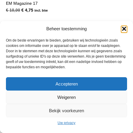
EM Magazine 17
Oorspronkelijke
Huidige
€
10,00
€
4,75
incl. btw
prijs
prijs
was:
is:
€ 10,00.
€ 4,75.
Beheer toestemming
Om de beste ervaringen te bieden, gebruiken wij technologieën zoals
cookies om informatie over je apparaat op te slaan en/of te raadplegen.
Door in te stemmen met deze technologieën kunnen wij gegevens zoals
surfgedrag of unieke ID's op deze site verwerken. Als je geen toestemming
geeft of uw toestemming intrekt, kan dit een nadelige invloed hebben op
bepaalde functies en mogelijkheden.
© 2013 - 2026 De Duurzame Tuin KvK Gouda 29029262 - BTW nr
Accepteren
NL001968744B76 Hosting:
BGMA.nl
Weigeren
Bekijk voorkeuren
Uw privacy