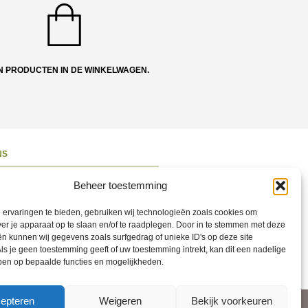
N PRODUCTEN IN DE WINKELWAGEN.
NS
ons
Beheer toestemming
 en Route
ervaringen te bieden, gebruiken wij technologieën zoals cookies om
ct opnemen
ver je apparaat op te slaan en/of te raadplegen. Door in te stemmen met deze
n kunnen wij gegevens zoals surfgedrag of unieke ID's op deze site
ons op Social
ls je geen toestemming geeft of uw toestemming intrekt, kan dit een nadelige
ben op bepaalde functies en mogelijkheden.
epteren
Weigeren
Bekijk voorkeuren