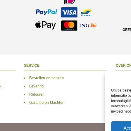
GEE
SERVICE
OVER O
Bestellen en betalen
Over 
Levering
Adres
n
Om de beste 
Retouren
Conta
informatie o
technologieë
Garantie en klachten
Volg 
verwerken. A
invloed heb
Acc