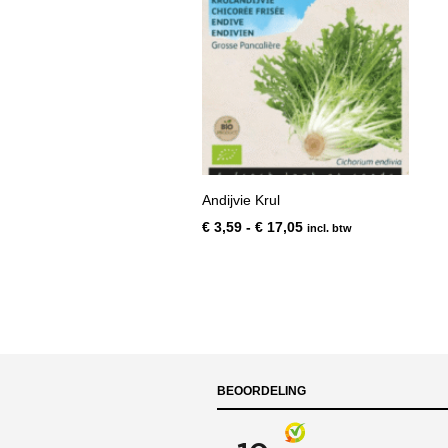
Andijvie Krul
Prijsklasse:
€
3,59
-
€
17,05
incl. btw
€ 3,59
tot
€ 17,05
BEOORDELING