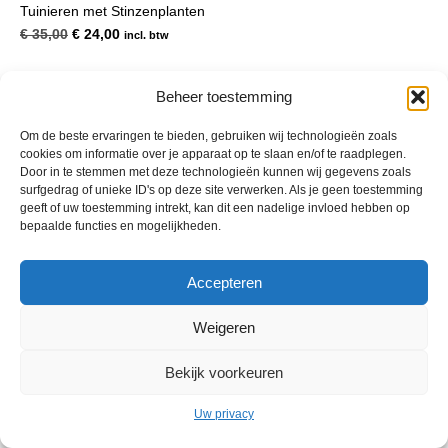
Tuinieren met Stinzenplanten
Oorspronkelijke
Huidige
€
35,00
€
24,00
incl. btw
prijs
prijs
was:
is:
€ 35,00.
€ 24,00.
Beheer toestemming
Om de beste ervaringen te bieden, gebruiken wij technologieën zoals
cookies om informatie over je apparaat op te slaan en/of te raadplegen.
Door in te stemmen met deze technologieën kunnen wij gegevens zoals
surfgedrag of unieke ID's op deze site verwerken. Als je geen toestemming
geeft of uw toestemming intrekt, kan dit een nadelige invloed hebben op
bepaalde functies en mogelijkheden.
© 2013 - 2026 De Duurzame Tuin KvK Gouda 29029262 - BTW nr
Accepteren
NL001968744B76 Hosting:
BGMA.nl
Weigeren
Bekijk voorkeuren
Uw privacy