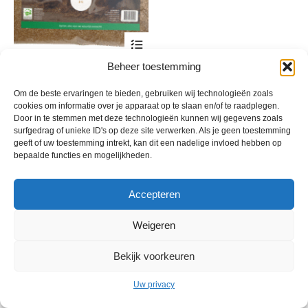
Dit
product
heeft
Beheer toestemming
Syn-Vital Diervoeder
meerdere
variaties.
Prijsklasse:
€
8,75
-
€
56,95
incl. btw
Om de beste ervaringen te bieden, gebruiken wij technologieën zoals
Deze
€ 8,75
cookies om informatie over je apparaat op te slaan en/of te raadplegen.
optie
tot
Door in te stemmen met deze technologieën kunnen wij gegevens zoals
kan
€ 56,95
surfgedrag of unieke ID's op deze site verwerken. Als je geen toestemming
gekozen
geeft of uw toestemming intrekt, kan dit een nadelige invloed hebben op
worden
bepaalde functies en mogelijkheden.
op
de
productpagina
Accepteren
Weigeren
© 2013 - 2026 De Duurzame Tuin KvK Gouda 29029262 - BTW nr
Bekijk voorkeuren
NL001968744B76 Hosting:
BGMA.nl
Uw privacy