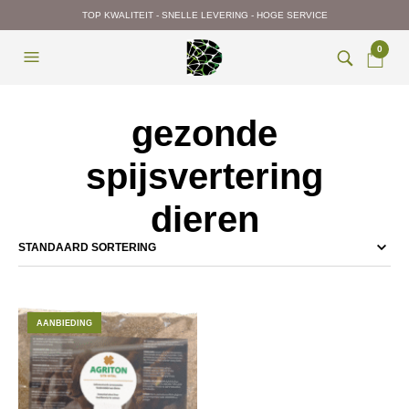
TOP KWALITEIT - SNELLE LEVERING - HOGE SERVICE
0
gezonde
spijsvertering
dieren
AANBIEDING