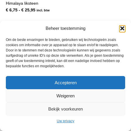
Himalaya liksteen
meerdere
variaties.
Prijsklasse:
€
6,75
-
€
25,95
incl. btw
Deze
€ 6,75
optie
tot
kan
€ 25,95
Beheer toestemming
gekozen
worden
Om de beste ervaringen te bieden, gebruiken wij technologieën zoals
op
cookies om informatie over je apparaat op te slaan en/of te raadplegen.
de
Door in te stemmen met deze technologieën kunnen wij gegevens zoals
productpagina
surfgedrag of unieke ID's op deze site verwerken. Als je geen toestemming
geeft of uw toestemming intrekt, kan dit een nadelige invloed hebben op
bepaalde functies en mogelijkheden.
© 2013 - 2026 De Duurzame Tuin KvK Gouda 29029262 - BTW nr
Accepteren
NL001968744B76 Hosting:
BGMA.nl
Weigeren
Bekijk voorkeuren
Uw privacy