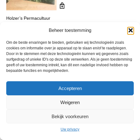
Holzer’s Permacultuur
€
23,65
incl. btw
Beheer toestemming
Om de beste ervaringen te bieden, gebruiken wij technologieën zoals
cookies om informatie over je apparaat op te slaan en/of te raadplegen.
Door in te stemmen met deze technologieën kunnen wij gegevens zoals
surfgedrag of unieke ID's op deze site verwerken. Als je geen toestemming
geeft of uw toestemming intrekt, kan dit een nadelige invloed hebben op
bepaalde functies en mogelijkheden.
Accepteren
© 2013 - 2026 De Duurzame Tuin KvK Gouda 29029262 - BTW nr
Weigeren
NL001968744B76 Hosting:
BGMA.nl
Bekijk voorkeuren
Uw privacy