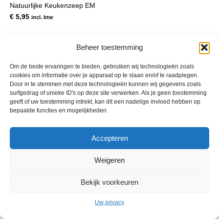
Natuurlijke Keukenzeep EM
€
5,95
incl. btw
Beheer toestemming
Om de beste ervaringen te bieden, gebruiken wij technologieën zoals
cookies om informatie over je apparaat op te slaan en/of te raadplegen.
Door in te stemmen met deze technologieën kunnen wij gegevens zoals
surfgedrag of unieke ID's op deze site verwerken. Als je geen toestemming
geeft of uw toestemming intrekt, kan dit een nadelige invloed hebben op
bepaalde functies en mogelijkheden.
© 2013 - 2026 De Duurzame Tuin KvK Gouda 29029262 - BTW nr
Accepteren
NL001968744B76 Hosting:
BGMA.nl
Weigeren
Bekijk voorkeuren
Uw privacy