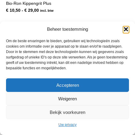
Bio-Ron Kippengrit Plus
meerdere
variaties.
Prijsklasse:
€
10,50
-
€
29,00
incl. btw
Deze
€ 10,50
optie
tot
kan
€ 29,00
Beheer toestemming
gekozen
worden
Om de beste ervaringen te bieden, gebruiken wij technologieën zoals
op
cookies om informatie over je apparaat op te slaan en/of te raadplegen.
de
Door in te stemmen met deze technologieën kunnen wij gegevens zoals
productpagina
surfgedrag of unieke ID's op deze site verwerken. Als je geen toestemming
geeft of uw toestemming intrekt, kan dit een nadelige invloed hebben op
bepaalde functies en mogelijkheden.
© 2013 - 2026 De Duurzame Tuin KvK Gouda 29029262 - BTW nr
Accepteren
NL001968744B76 Hosting:
BGMA.nl
Weigeren
Bekijk voorkeuren
Uw privacy