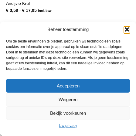
Andijvie Krul
meerdere
variaties.
Prijsklasse:
€
3,59
-
€
17,05
incl. btw
Deze
€ 3,59
optie
tot
kan
€ 17,05
Beheer toestemming
gekozen
worden
Om de beste ervaringen te bieden, gebruiken wij technologieën zoals
op
cookies om informatie over je apparaat op te slaan en/of te raadplegen.
de
Door in te stemmen met deze technologieën kunnen wij gegevens zoals
productpagina
surfgedrag of unieke ID's op deze site verwerken. Als je geen toestemming
geeft of uw toestemming intrekt, kan dit een nadelige invloed hebben op
bepaalde functies en mogelijkheden.
© 2013 - 2026 De Duurzame Tuin KvK Gouda 29029262 - BTW nr
Accepteren
NL001968744B76 Hosting:
BGMA.nl
Weigeren
Bekijk voorkeuren
Uw privacy