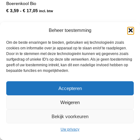
Boerenkool Bio
meerdere
variaties.
Prijsklasse:
€
3,59
-
€
17,05
incl. btw
Deze
€ 3,59
optie
tot
kan
€ 17,05
Beheer toestemming
gekozen
worden
Om de beste ervaringen te bieden, gebruiken wij technologieën zoals
op
cookies om informatie over je apparaat op te slaan en/of te raadplegen.
de
Door in te stemmen met deze technologieën kunnen wij gegevens zoals
productpagina
surfgedrag of unieke ID's op deze site verwerken. Als je geen toestemming
geeft of uw toestemming intrekt, kan dit een nadelige invloed hebben op
bepaalde functies en mogelijkheden.
© 2013 - 2026 De Duurzame Tuin KvK Gouda 29029262 - BTW nr
Accepteren
NL001968744B76 Hosting:
BGMA.nl
Weigeren
Bekijk voorkeuren
Uw privacy