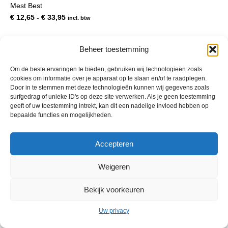
Mest Best
meerdere
variaties.
Prijsklasse:
€
12,65
-
€
33,95
incl. btw
Deze
€ 12,65
optie
tot
kan
€ 33,95
Beheer toestemming
gekozen
worden
Om de beste ervaringen te bieden, gebruiken wij technologieën zoals
op
cookies om informatie over je apparaat op te slaan en/of te raadplegen.
de
Door in te stemmen met deze technologieën kunnen wij gegevens zoals
productpagina
surfgedrag of unieke ID's op deze site verwerken. Als je geen toestemming
geeft of uw toestemming intrekt, kan dit een nadelige invloed hebben op
bepaalde functies en mogelijkheden.
© 2013 - 2026 De Duurzame Tuin KvK Gouda 29029262 - BTW nr
Accepteren
NL001968744B76 Hosting:
BGMA.nl
Weigeren
Bekijk voorkeuren
Uw privacy