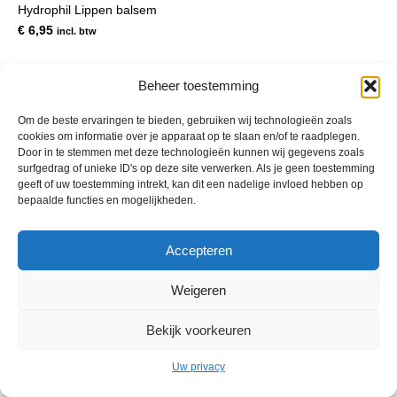
Hydrophil Lippen balsem
€
6,95
incl. btw
Beheer toestemming
Om de beste ervaringen te bieden, gebruiken wij technologieën zoals
cookies om informatie over je apparaat op te slaan en/of te raadplegen.
Door in te stemmen met deze technologieën kunnen wij gegevens zoals
surfgedrag of unieke ID's op deze site verwerken. Als je geen toestemming
geeft of uw toestemming intrekt, kan dit een nadelige invloed hebben op
bepaalde functies en mogelijkheden.
© 2013 - 2026 De Duurzame Tuin KvK Gouda 29029262 - BTW nr
Accepteren
NL001968744B76 Hosting:
BGMA.nl
Weigeren
Bekijk voorkeuren
Uw privacy