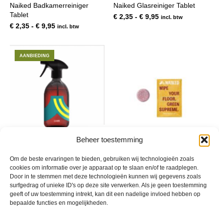
Naiked Badkamerreiniger
Naiked Glasreiniger Tablet
meerdere
mee
Tablet
variaties.
var
Prijsklasse:
€
2,35
-
€
9,95
incl. btw
Deze
De
Prijsklasse:
€ 2,35
€
2,35
-
€
9,95
incl. btw
optie
opt
€ 2,35
tot
kan
kan
tot
€ 9,95
gekozen
gek
€ 9,95
AANBIEDING
worden
wor
op
op
de
de
productpagina
pro
Dit
Dit
product
pro
Beheer toestemming
heeft
hee
Naiked Spuitflacon
Naiked Vloerreiniger Tablet
meerdere
mee
Om de beste ervaringen te bieden, gebruiken wij technologieën zoals
variaties.
var
Prijsklasse:
Prijsklasse:
€
6,95
-
€
16,95
€
2,35
-
€
9,95
incl. btw
incl. btw
cookies om informatie over je apparaat op te slaan en/of te raadplegen.
Deze
De
€ 6,95
€ 2,35
Door in te stemmen met deze technologieën kunnen wij gegevens zoals
optie
opt
tot
tot
surfgedrag of unieke ID's op deze site verwerken. Als je geen toestemming
kan
kan
€ 16,95
€ 9,95
geeft of uw toestemming intrekt, kan dit een nadelige invloed hebben op
gekozen
gek
bepaalde functies en mogelijkheden.
worden
wor
op
op