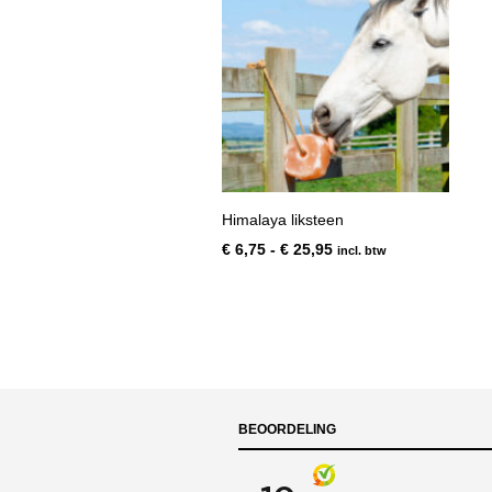
Himalaya liksteen
Prijsklasse:
€
6,75
-
€
25,95
incl. btw
€ 6,75
tot
€ 25,95
BEOORDELING