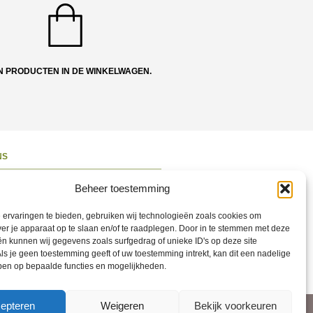
N PRODUCTEN IN DE WINKELWAGEN.
NS
ons
Beheer toestemming
 en Route
ervaringen te bieden, gebruiken wij technologieën zoals cookies om
ct opnemen
ver je apparaat op te slaan en/of te raadplegen. Door in te stemmen met deze
n kunnen wij gegevens zoals surfgedrag of unieke ID's op deze site
ons op Social
ls je geen toestemming geeft of uw toestemming intrekt, kan dit een nadelige
ben op bepaalde functies en mogelijkheden.
epteren
Weigeren
Bekijk voorkeuren