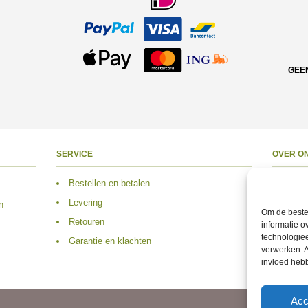
GEE
SERVICE
OVER O
Bestellen en betalen
Over 
Levering
Adres
n
Om de beste 
Retouren
Conta
informatie o
technologieë
Garantie en klachten
Volg 
verwerken. A
invloed heb
Acc