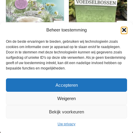
Beheer toestemming
Tuinlogica
VoedselBossen
Om de beste ervaringen te bieden, gebruiken wij technologieën zoals
€
32,99
€
49,75
incl. btw
incl. btw
cookies om informatie over je apparaat op te slaan en/of te raadplegen.
Door in te stemmen met deze technologieën kunnen wij gegevens zoals
surfgedrag of unieke ID's op deze site verwerken. Als je geen toestemming
geeft of uw toestemming intrekt, kan dit een nadelige invloed hebben op
bepaalde functies en mogelijkheden.
Accepteren
Weigeren
Bekijk voorkeuren
© 2013 - 2026 De Duurzame Tuin KvK Gouda 29029262 - BTW nr
NL001968744B76 Hosting:
BGMA.nl
Uw privacy