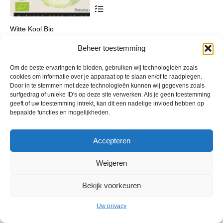
Dit
product
heeft
Witte Kool Bio
meerdere
variaties.
Prijsklasse:
€
7,19
-
€
34,15
incl. btw
Deze
Beheer toestemming
€ 7,19
optie
tot
kan
€ 34,15
Om de beste ervaringen te bieden, gebruiken wij technologieën zoals
gekozen
cookies om informatie over je apparaat op te slaan en/of te raadplegen.
worden
Door in te stemmen met deze technologieën kunnen wij gegevens zoals
op
surfgedrag of unieke ID's op deze site verwerken. Als je geen toestemming
de
geeft of uw toestemming intrekt, kan dit een nadelige invloed hebben op
productpagina
bepaalde functies en mogelijkheden.
Accepteren
© 2013 - 2026 De Duurzame Tuin KvK Gouda 29029262 - BTW nr
Weigeren
NL001968744B76 Hosting:
BGMA.nl
Bekijk voorkeuren
Uw privacy