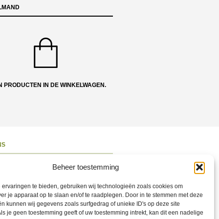
LMAND
N PRODUCTEN IN DE WINKELWAGEN.
NS
ons
Beheer toestemming
 en Route
ervaringen te bieden, gebruiken wij technologieën zoals cookies om
ct opnemen
ver je apparaat op te slaan en/of te raadplegen. Door in te stemmen met deze
n kunnen wij gegevens zoals surfgedrag of unieke ID's op deze site
ons op Social
ls je geen toestemming geeft of uw toestemming intrekt, kan dit een nadelige