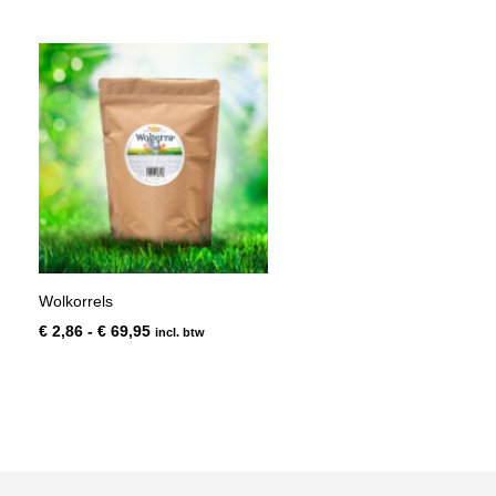
€ 8,82
tot
€ 55,46
Wolkorrels
Prijsklasse:
€
2,86
-
€
69,95
incl. btw
€ 2,86
tot
€ 69,95