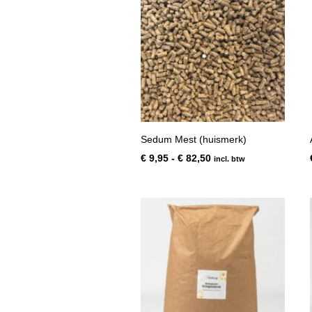
Sedum Mest (huismerk)
Prijsklasse:
€
9,95
-
€
82,50
incl. btw
€ 9,95
tot
€ 82,50