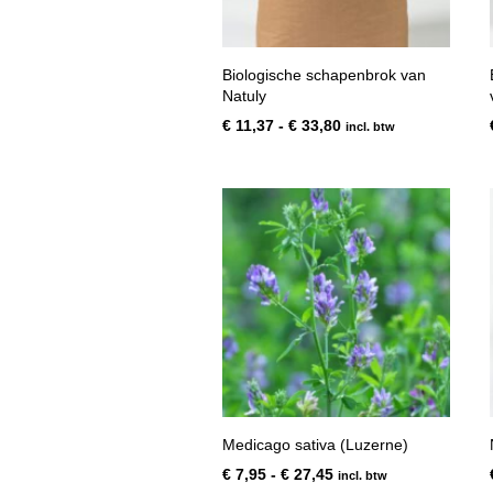
Biologische schapenbrok van
Natuly
Prijsklasse:
€
11,37
-
€
33,80
incl. btw
€ 11,37
tot
€ 33,80
Medicago sativa (Luzerne)
Prijsklasse:
€
7,95
-
€
27,45
incl. btw