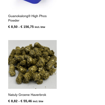
Guanokalong® High Phos
Powder
Prijsklasse:
€
8,50
-
€
156,75
incl. btw
€ 8,50
tot
€ 156,75
Natuly Groene Haverbrok
Prijsklasse:
€
8,82
-
€
55,46
incl. btw