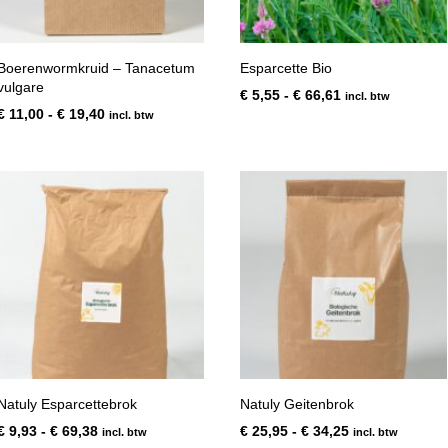
Boerenwormkruid – Tanacetum
Esparcette Bio
vulgare
Prijsklasse:
€
5,55
-
€
66,61
incl. btw
Prijsklasse:
€ 5,55
€
11,00
-
€
19,40
incl. btw
€ 11,00
tot
tot
€ 66,61
€ 19,40
Natuly Esparcettebrok
Natuly Geitenbrok
Prijsklasse:
Prijsklasse:
€
9,93
-
€
69,38
€
25,95
-
€
34,25
incl. btw
incl. btw