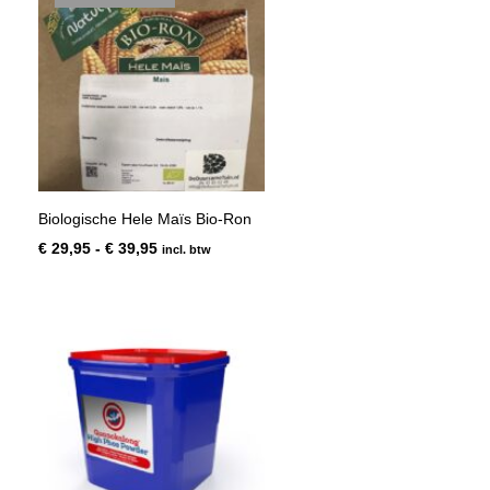
Biologische Hele Maïs Bio-Ron
Prijsklasse:
€
29,95
-
€
39,95
incl. btw
€ 29,95
tot
€ 39,95