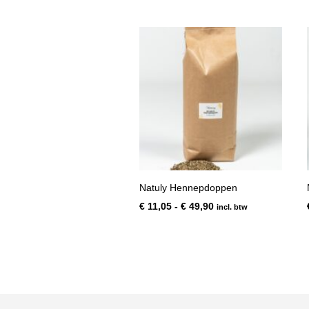
€ 7,95
tot
€ 27,45
Natuly Hennepdoppen
Prijsklasse:
€
11,05
-
€
49,90
incl. btw
€ 11,05
tot
€ 49,90