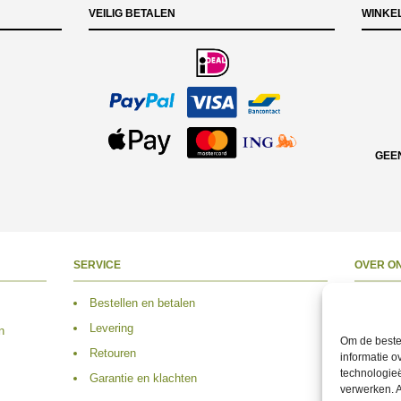
VEILIG BETALEN
WINKE
GEE
SERVICE
OVER O
Bestellen en betalen
Over 
Levering
Adres
n
Om de beste 
Retouren
Conta
informatie o
technologieë
Garantie en klachten
Volg 
verwerken. A