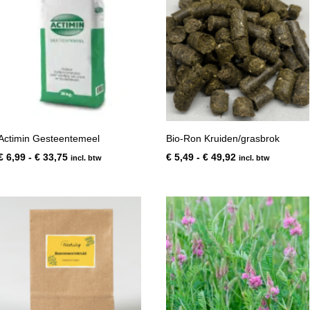
Actimin Gesteentemeel
Bio-Ron Kruiden/grasbrok
Prijsklasse:
Prijsklasse:
€
6,99
-
€
33,75
€
5,49
-
€
49,92
incl. btw
incl. btw
€ 6,99
€ 5,49
tot
tot
€ 33,75
€ 49,92