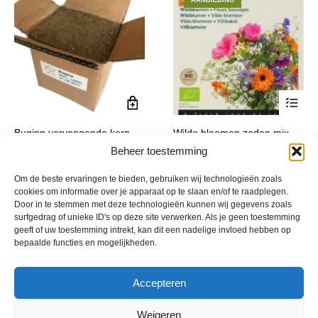
AANBIEDING
op
de
productpagina
Dit
Buginn vervangende kern
Wilde bloemen zaden mix
product
Leem
Bio
Beheer toestemming
heeft
Prijsklasse:
€
15,00
€
3,99
-
€
16,85
incl. btw
incl. btw
meerde
€ 3,99
Om de beste ervaringen te bieden, gebruiken wij technologieën zoals
variatie
tot
cookies om informatie over je apparaat op te slaan en/of te raadplegen.
Deze
€ 16,85
Door in te stemmen met deze technologieën kunnen wij gegevens zoals
optie
surfgedrag of unieke ID's op deze site verwerken. Als je geen toestemming
geeft of uw toestemming intrekt, kan dit een nadelige invloed hebben op
kan
bepaalde functies en mogelijkheden.
gekoze
worden
op
Accepteren
de
product
Weigeren