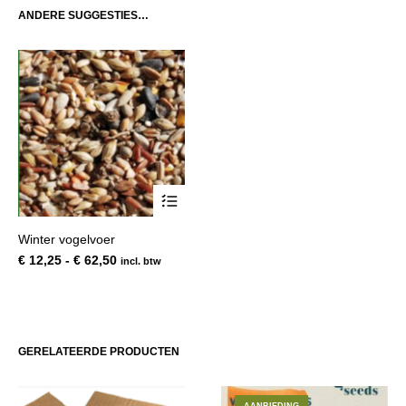
ANDERE SUGGESTIES…
Dit
Winter vogelvoer
product
Prijsklasse:
€
12,25
-
€
62,50
incl. btw
heeft
€ 12,25
meerdere
tot
variaties.
€ 62,50
Deze
optie
GERELATEERDE PRODUCTEN
kan
gekozen
worden