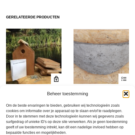
GERELATEERDE PRODUCTEN
Dit
Vogelhuis Bouwpakket
Boerenzwaluwnest
Beheer toestemming
product
€
24,95
€
10,95
incl. btw
incl. btw
heeft
Om de beste ervaringen te bieden, gebruiken wij technologieën zoals
meerde
cookies om informatie over je apparaat op te slaan en/of te raadplegen.
variatie
Door in te stemmen met deze technologieën kunnen wij gegevens zoals
Deze
surfgedrag of unieke ID's op deze site verwerken. Als je geen toestemming
optie
geeft of uw toestemming intrekt, kan dit een nadelige invloed hebben op
bepaalde functies en mogelijkheden.
kan