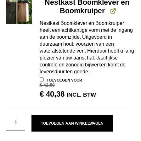
Nestkast Boomklever en
Boomkruiper
Nestkast Boomklever en Boomkruiper
heeft een achtkantige vorm met de ingang
aan de boomzijde. Uitgevoerd in
duurzaam hout, voorzien van een
waterafstotende verf. Hierdoor heeft u lang
plezier van uw aanschaf. Jaarlijkse
controle en zonodig bijwerken komt de
levensduur ten goede.
TOEVOEGEN VOOR
€
42,50
OORSPRONKELIJKE
HUIDIGE
€
40,38
INCL. BTW
PRIJS
PRIJS
WAS:
IS:
€ 42,50.
€ 40,38.
TOEVOEGEN AAN WINKELWAGEN