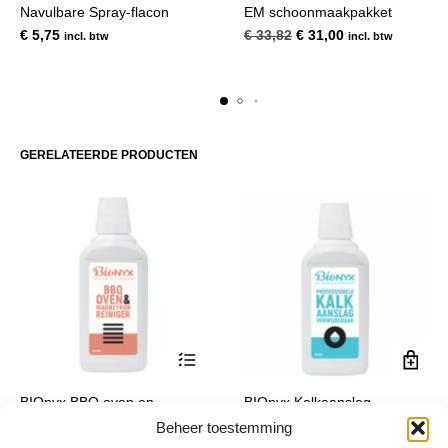
Navulbare Spray-flacon
EM schoonmaakpakket
Oorspronkelijke
Huidige
€
5,75
€
33,82
€
31,00
incl. btw
incl. btw
prijs
prijs
was:
is:
€ 33,82.
€ 31,00.
GERELATEERDE PRODUCTEN
Dit
BIOnyx BBQ oven en
BIOnyx Kalkaanslag
product
magnetron-reiniger
verwijderaar
Beheer toestemming
heeft
Prijsklasse:
€
9,75
-
€
50,55
€
7,99
incl. btw
incl. btw