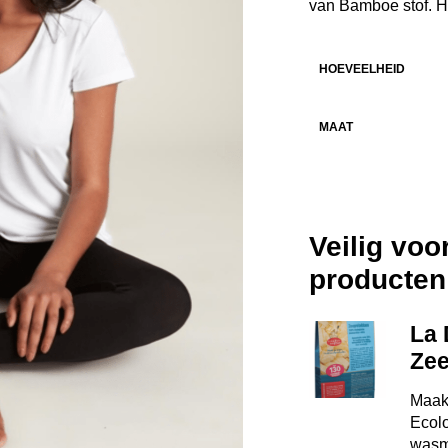
van Bamboe stof. H
HOEVEELHEID
MAAT
Veilig vo
producten
La 
Zee
Maak
Ecol
wasmi