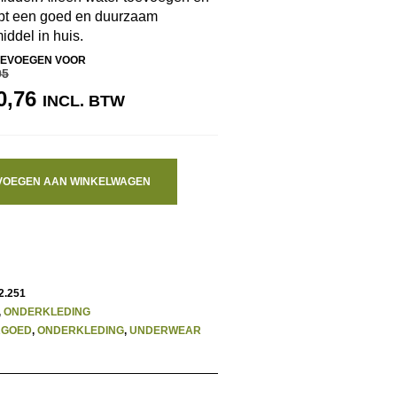
ebt een goed en duurzaam
ddel in huis.
EVOEGEN VOOR
95
RSPRONKELIJKE
HUIDIGE
0,76
INCL. BTW
IJS
PRIJS
S:
IS:
1,95.
€ 10,76.
VOEGEN AAN WINKELWAGEN
2.251
,
ONDERKLEDING
RGOED
,
ONDERKLEDING
,
UNDERWEAR