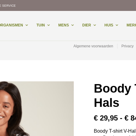
E SERVICE
-ORGANISMEN
TUIN
MENS
DIER
HUIS
MER
Algemene voorwaarden
Privacy
Boody T
Hals
€
29,95
-
€
8
Boody T-shirt V-Hals