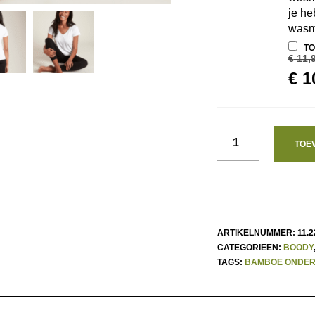
je h
wasmi
TO
€
11,
OO
€
1
PR
WA
€ 1
TOE
ARTIKELNUMMER:
11.2
CATEGORIEËN:
BOODY
TAGS:
BAMBOE ONDE