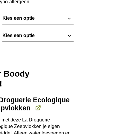
ypo-allergeen.
€ 84,95
or Boody
!
Droguerie Ecologique
pvlokken
 met deze La Droguerie
ogique Zeepvlokken je eigen
ddel. Alleen water toevoegen en