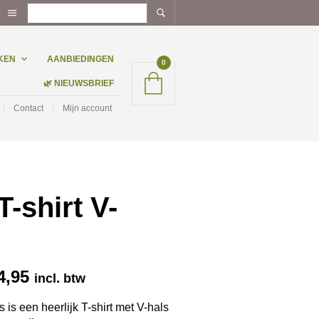
KEN
AANBIEDINGEN
0
🌿 NIEUWSBRIEF
Contact
Mijn account
-shirt V-
Prijsklasse:
4,95
incl. btw
€ 29,95
tot
 is een heerlijk T-shirt met V-hals