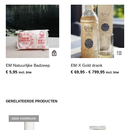
Dit
EM Natuurlijke Badzeep
EM-X Gold drank
product
Prijsklasse:
€
5,95
€
69,95
-
€
799,95
incl. btw
incl. btw
heeft
€ 69,95
meerde
tot
variatie
€ 799,95
Deze
optie
GERELATEERDE PRODUCTEN
kan
gekoze
worden
GEEN VOORRAAD
op