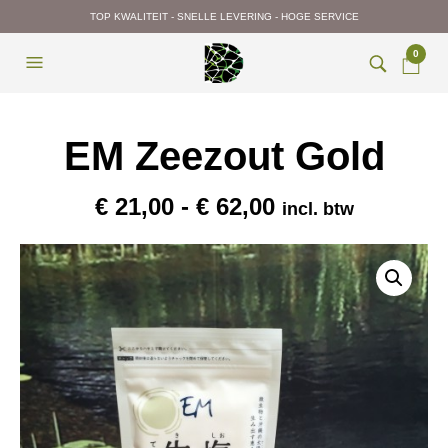
TOP KWALITEIT - SNELLE LEVERING - HOGE SERVICE
0
EM Zeezout Gold
Prijsklasse:
€
21,00
-
€
62,00
incl. btw
€ 21,00
tot
€ 62,00