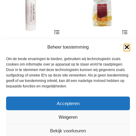
de
product
Dit
EMiko lipverzorging
EM-X Gold snoepjes
product
Beheer toestemming
Prijsklasse:
€
7,90
€
2,40
-
€
4,90
incl. btw
incl. btw
heeft
€ 2,40
Om de beste ervaringen te bieden, gebruiken wij technologieën zoals
meerde
tot
cookies om informatie over je apparaat op te slaan en/of te raadplegen.
variatie
€ 4,90
Door in te stemmen met deze technologieën kunnen wij gegevens zoals
Deze
surfgedrag of unieke ID's op deze site verwerken. Als je geen toestemming
optie
geeft of uw toestemming intrekt, kan dit een nadelige invloed hebben op
bepaalde functies en mogelijkheden.
kan
gekoze
worden
Accepteren
op
de
Weigeren
product
Bekijk voorkeuren
© 2013 - 2026 De Duurzame Tuin KvK Gouda 29029262 - BTW nr