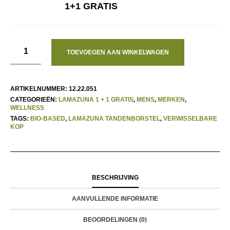
PRIJS
PRIJS
1+1 GRATIS
WAS:
IS:
€ 9,50.
€ 8,55.
TOEVOEGEN AAN WINKELWAGEN
ARTIKELNUMMER:
12.22.051
CATEGORIEËN:
LAMAZUNA 1 + 1 GRATIS
,
MENS
,
MERKEN
,
WELLNESS
TAGS:
BIO-BASED
,
LAMAZUNA TANDENBORSTEL
,
VERWISSELBARE
KOP
BESCHRIJVING
AANVULLENDE INFORMATIE
BEOORDELINGEN (0)