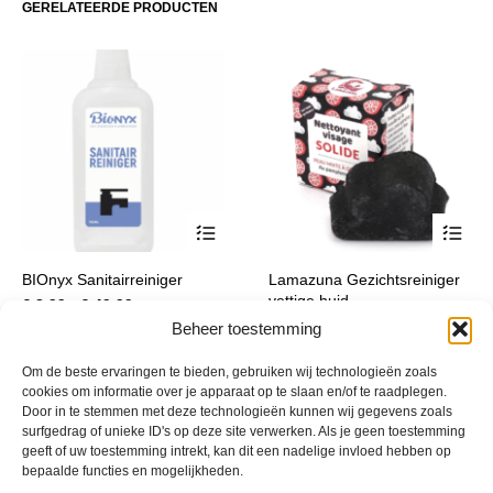
GERELATEERDE PRODUCTEN
Dit
BIOnyx Sanitairreiniger
Lamazuna Gezichtsreiniger
product
vettige huid
Prijsklasse:
€
8,99
-
€
49,99
incl. btw
heeft
€ 8,99
€
11,90
Beheer toestemming
incl. btw
meerdere
tot
1+1 gratis
variaties.
€ 49,99
Om de beste ervaringen te bieden, gebruiken wij technologieën zoals
Deze
cookies om informatie over je apparaat op te slaan en/of te raadplegen.
optie
Door in te stemmen met deze technologieën kunnen wij gegevens zoals
kan
surfgedrag of unieke ID's op deze site verwerken. Als je geen toestemming
geeft of uw toestemming intrekt, kan dit een nadelige invloed hebben op
gekozen
bepaalde functies en mogelijkheden.
worden