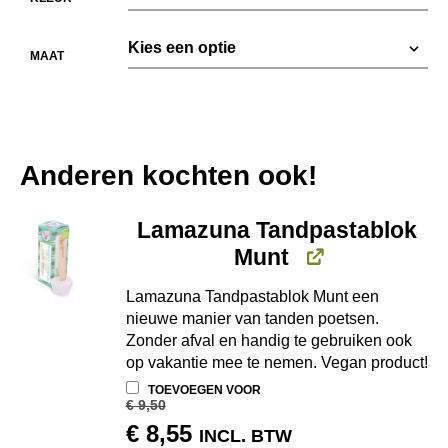
MAAT
Anderen kochten ook!
Lamazuna Tandpastablok
Munt
Lamazuna Tandpastablok Munt een
nieuwe manier van tanden poetsen.
Zonder afval en handig te gebruiken ook
op vakantie mee te nemen. Vegan product!
TOEVOEGEN VOOR
€
9,50
OORSPRONKELIJKE
HUIDIGE
€
8,55
INCL. BTW