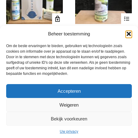
Dit
EM schoonmaakpakket
EM afwasmiddel
product
Beheer toestemming
Oorspronkelijke
Huidige
Prijsklasse:
€
33,82
€
31,00
€
10,50
-
€
17,00
incl. btw
incl. btw
heeft
prijs
prijs
€ 10,50
Om de beste ervaringen te bieden, gebruiken wij technologieën zoals
meerde
was:
is:
tot
cookies om informatie over je apparaat op te slaan en/of te raadplegen.
variatie
€ 33,82.
€ 31,00.
€ 17,00
Door in te stemmen met deze technologieën kunnen wij gegevens zoals
Deze
surfgedrag of unieke ID's op deze site verwerken. Als je geen toestemming
optie
geeft of uw toestemming intrekt, kan dit een nadelige invloed hebben op
bepaalde functies en mogelijkheden.
kan
gekoze
worden
Accepteren
op
de
Weigeren
product
Bekijk voorkeuren
© 2013 - 2026 De Duurzame Tuin KvK Gouda 29029262 - BTW nr
NL001968744B76 Hosting:
BGMA.nl
Uw privacy