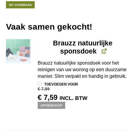
OP VOORRAAD
Vaak samen gekocht!
Brauzz natuurlijke
sponsdoek
Brauzz natuurlijke sponsdoek voor het
reinigen van uw woning op een duurzame
manier. Slim verpakt en handig in gebruik.
TOEVOEGEN VOOR
€
7,99
OORSPRONKELIJKE
HUIDIGE
€
7,59
INCL. BTW
PRIJS
PRIJS
UITVERKOCHT
WAS:
IS:
€ 7,99.
€ 7,59.