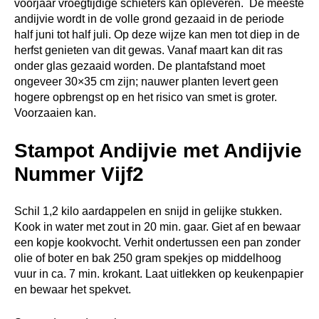
Stamp de aardappelen met een pureestamper tot een
gladde puree. Voeg het spekvet en eventueel kookvocht
toe. Schep er de andijvie (circa 500 gram) door. Breng op
smaak met nootmuskaat, peper en eventueel zout.
Verdeel de stamp over borden. Verdeel er de spekjes
over. Vegetarisch kan natuurlijk ook, dan volg je dit recept
en sla je de spekjes over.
Verpakking
De verpakking is Bio-Based. Het bestaat uit restmateriaal
van tomatenplanten en gerecycled FSC papier.
Skal
Skal ziet erop toe dat het produceren of verhandelen van
biologische producten voldoet aan de biologische EU
verordening.