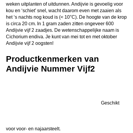
weken uitplanten of uitdunnen. Andijvie is gevoelig voor
kou en ‘schiet’ snel, wacht daarom even met zaaien als
het ‘s nachts nog koud is (< 10°C). De hoogte van de krop
is circa 20 cm. In 1 gram zaden zitten ongeveer 600
Andijvie vijf 2 zaadjes. De wetenschappelijke naam is
Cichorium endiva. Je kunt van mei tot en met oktober
Andijvie vijf 2 oogsten!
Productkenmerken van
Andijvie Nummer Vijf2
Geschikt voor voor- en najaarsteelt.
Geeft zware, uniforme kroppen.
Minder gevoelig voor schieten.
Breedbladig
De breedbladige andijviesoort ‘Nummer Vijf2’ heeft een