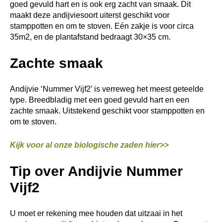
voorjaar vroegtijdige schieters kan opleveren. De meeste
andijvie wordt in de volle grond gezaaid in de periode
half juni tot half juli. Op deze wijze kan men tot diep in de
herfst genieten van dit gewas. Vanaf maart kan dit ras
onder glas gezaaid worden. De plantafstand moet
ongeveer 30×35 cm zijn; nauwer planten levert geen
hogere opbrengst op en het risico van smet is groter.
Voorzaaien kan.
Stampot Andijvie met Andijvie
Nummer Vijf2
Schil 1,2 kilo aardappelen en snijd in gelijke stukken.
Kook in water met zout in 20 min. gaar. Giet af en bewaar
een kopje kookvocht. Verhit ondertussen een pan zonder
olie of boter en bak 250 gram spekjes op middelhoog
vuur in ca. 7 min. krokant. Laat uitlekken op keukenpapier
en bewaar het spekvet.