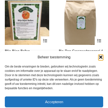
productpagina
product
© 2013 - 2026 De Duurzame Tuin KvK Gouda 29029262 - BTW nr
NL001968744B76 Hosting:
BGMA.nl
Beheer toestemming
Om de beste ervaringen te bieden, gebruiken wij technologieën zoals
cookies om informatie over je apparaat op te slaan en/of te raadplegen.
Door in te stemmen met deze technologieën kunnen wij gegevens zoals
surfgedrag of unieke ID's op deze site verwerken. Als je geen toestemming
geeft of uw toestemming intrekt, kan dit een nadelige invloed hebben op
bepaalde functies en mogelijkheden.
Accepteren