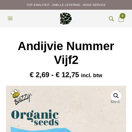
TOP KWALITEIT - SNELLE LEVERING - HOGE SERVICE
0
Andijvie Nummer
Vijf2
Prijsklasse:
€
2,69
-
€
12,75
incl. btw
€ 2,69
tot
€ 12,75