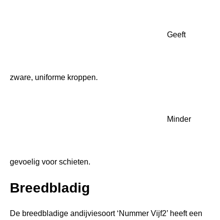
goed gevuld hart en is ook erg zacht van smaak. Dit
maakt deze andijviesoort uiterst geschikt voor
stamppotten en om te stoven. Eén zakje is voor circa
35m2, en de plantafstand bedraagt 30×35 cm.
Zachte smaak
Andijvie ‘Nummer Vijf2’ is verreweg het meest geteelde
type. Breedbladig met een goed gevuld hart en een
zachte smaak. Uitstekend geschikt voor stamppotten en
om te stoven.
Kijk voor al onze biologische zaden hier>>
Tip over Andijvie Nummer
Vijf2
U moet er rekening mee houden dat uitzaai in het