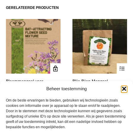
optie
optie
GERELATEERDE PRODUCTEN
kan
kan
gekozen
gekoze
worden
worden
op
op
de
de
productpagina
product
Dit
Bloemmengsel voor
Blije Bijen Mengsel
product
Vleermuizen
Prijsklasse:
€
3,88
-
€
249,77
Beheer toestemming
incl. btw
heeft
€ 3,88
€
9,95
incl. btw
meerde
tot
Om de beste ervaringen te bieden, gebruiken wij technologieën zoals
variatie
€ 249,77
cookies om informatie over je apparaat op te slaan en/of te raadplegen.
Deze
Door in te stemmen met deze technologieën kunnen wij gegevens zoals
optie
surfgedrag of unieke ID's op deze site verwerken. Als je geen toestemming
kan
geeft of uw toestemming intrekt, kan dit een nadelige invloed hebben op
bepaalde functies en mogelijkheden.
gekoze