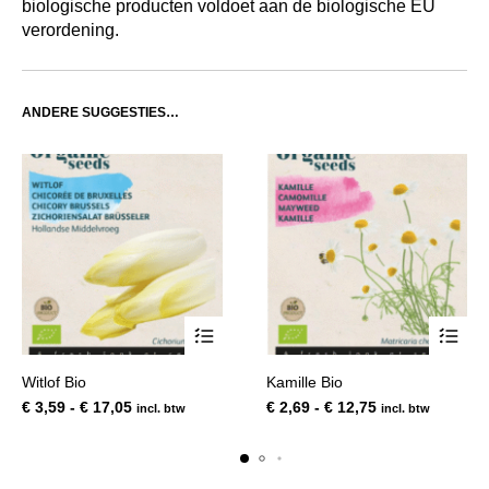
biologische producten voldoet aan de biologische EU
verordening.
ANDERE SUGGESTIES…
Dit
Dit
Witlof Bio
Kamille Bio
product
product
Prijsklasse:
Prijsklasse:
€
3,59
-
€
17,05
€
2,69
-
€
12,75
incl. btw
incl. btw
heeft
heeft
€ 3,59
€ 2,69
meerdere
meerde
tot
tot
variaties.
variatie
€ 17,05
€ 12,75
Deze
Deze