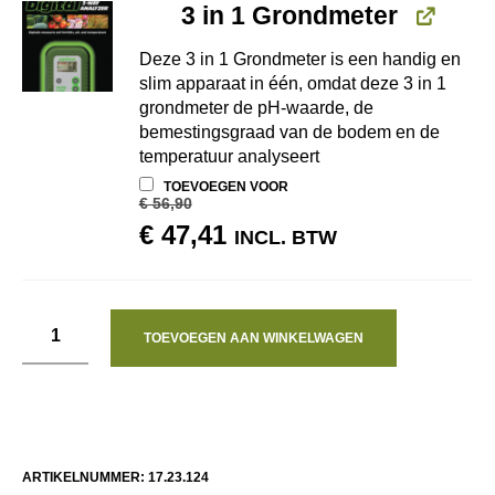
3 in 1 Grondmeter
Deze 3 in 1 Grondmeter is een handig en
slim apparaat in één, omdat deze 3 in 1
grondmeter de pH-waarde, de
bemestingsgraad van de bodem en de
temperatuur analyseert
TOEVOEGEN VOOR
€
56,90
OORSPRONKELIJKE
HUIDIGE
€
47,41
INCL. BTW
PRIJS
PRIJS
WAS:
IS:
€ 56,90.
€ 47,41.
TOEVOEGEN AAN WINKELWAGEN
ARTIKELNUMMER:
17.23.124