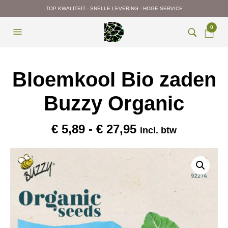
TOP KWALITEIT - SNELLE LEVERING - HOGE SERVICE
0
Bloemkool Bio zaden
Buzzy Organic
Prijsklasse:
€
5,89
-
€
27,95
incl. btw
€ 5,89
tot
€ 27,95