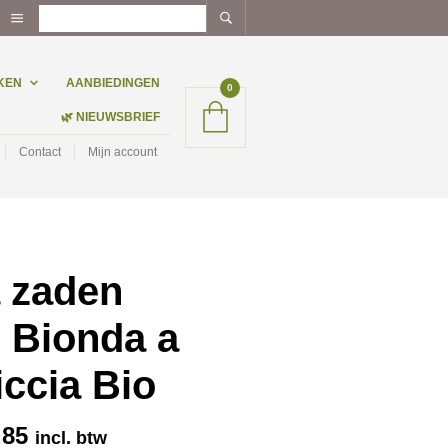
KEN
AANBIEDINGEN
0
🌿 NIEUWSBRIEF
Contact
Mijn account
a zaden
 Bionda a
iccia Bio
Prijsklasse:
,85
incl. btw