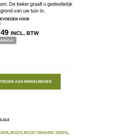
ken. De beker graaft u gedeeltelijk
 grond van uw tuin in.
EVOEGEN VOOR
9
RSPRONKELIJKE
HUIDIGE
,49
INCL. BTW
IJS
PRIJS
ERKOCHT
S:
IS:
,99.
€ 9,49.
VOEGEN AAN WINKELWAGEN
3.414
ADEN
,
BUZZY
,
BUZZY ORGANIC SEEDS
,