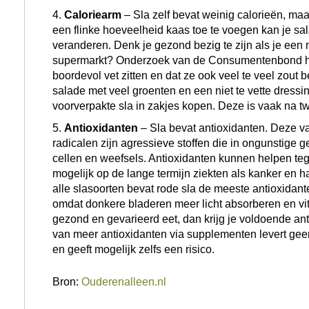
Caloriearm
– Sla zelf bevat weinig calorieën, maa
een flinke hoeveelheid kaas toe te voegen kan je sa
veranderen. Denk je gezond bezig te zijn als je een 
supermarkt? Onderzoek van de Consumentenbond he
boordevol vet zitten en dat ze ook veel te veel zout 
salade met veel groenten en een niet te vette dressi
voorverpakte sla in zakjes kopen. Deze is vaak na t
Antioxidanten
– Sla bevat antioxidanten. Deze va
radicalen zijn agressieve stoffen die in ongunstige
cellen en weefsels. Antioxidanten kunnen helpen t
mogelijk op de lange termijn ziekten als kanker en 
alle slasoorten bevat rode sla de meeste antioxidant
omdat donkere bladeren meer licht absorberen en v
gezond en gevarieerd eet, dan krijg je voldoende an
van meer antioxidanten via supplementen levert ge
en geeft mogelijk zelfs een risico.
Bron:
Ouderenalleen.nl