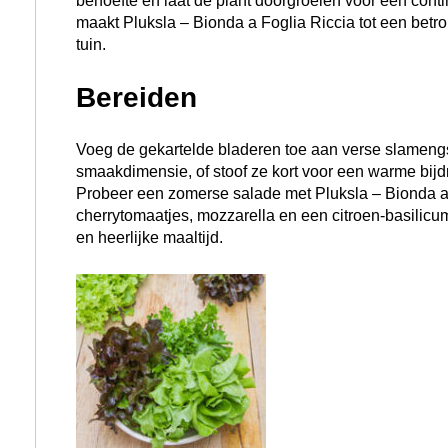
behoefte en laat de plant doorgroeien voor een conti
maakt Pluksla – Bionda a Foglia Riccia tot een betro
tuin.
Bereiden
Voeg de gekartelde bladeren toe aan verse slamengs
smaakdimensie, of stoof ze kort voor een warme bijd
Probeer een zomerse salade met Pluksla – Bionda a
cherrytomaatjes, mozzarella en een citroen-basilicu
en heerlijke maaltijd.