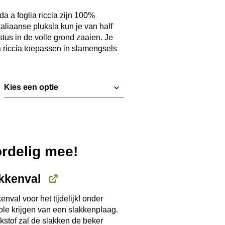
€ 2,29
tot
a a foglia riccia zijn 100%
taliaanse pluksla kun je van half
€ 10,85
stus in de volle grond zaaien. Je
a riccia toepassen in slamengsels
ordelig mee!
kkenval
enval voor het tijdelijk! onder
ole krijgen van een slakkenplaag.
kstof zal de slakken de beker