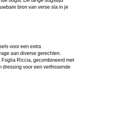
nue oogst. De lange oogsttijd
uwbare bron van verse sla in je
els voor een extra
rage aan diverse gerechten.
 Foglia Riccia, gecombineerd met
m dressing voor een verfrissende