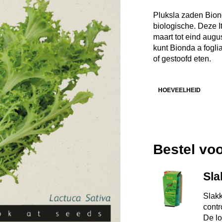
Pluksla zaden Biond
biologische. Deze I
maart tot eind augu
kunt Bionda a fogli
of gestoofd eten.
HOEVEELHEID
Bestel vo
Sla
Slakk
contr
De lo