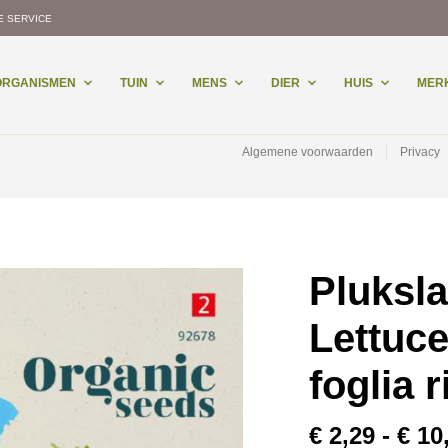
E SERVICE
-ORGANISMEN
TUIN
MENS
DIER
HUIS
MER
Algemene voorwaarden
Privacy
Pluksl
Lettuce
foglia r
€
2,29
-
€
10