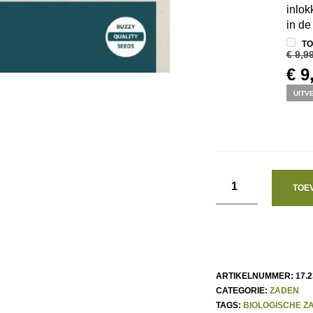
inlok
in de
TO
€
9,9
OO
€
9
PR
UITV
WA
€ 9
TOE
ARTIKELNUMMER:
17.2
CATEGORIE:
ZADEN
TAGS:
BIOLOGISCHE Z