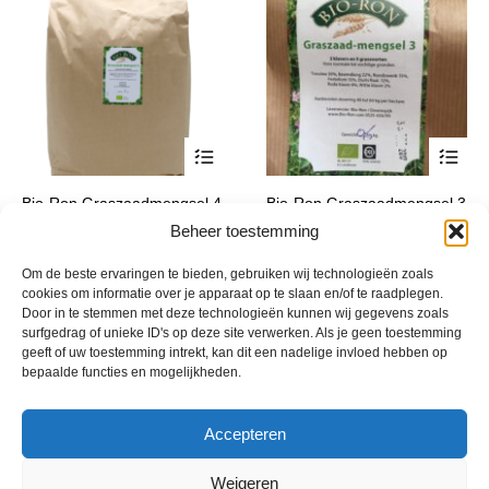
op
de
productpagina
Dit
Dit
Bio-Ron Graszaadmengsel 4
Bio-Ron Graszaadmengsel 3
product
product
Prijsklasse:
Prijsklasse:
€
14,44
-
€
148,20
€
14,44
-
€
148,20
Beheer toestemming
incl. btw
incl. btw
heeft
heeft
€ 14,44
€ 14,44
meerdere
meerde
tot
tot
Om de beste ervaringen te bieden, gebruiken wij technologieën zoals
variaties.
variatie
€ 148,20
€ 148,20
cookies om informatie over je apparaat op te slaan en/of te raadplegen.
Deze
Deze
Door in te stemmen met deze technologieën kunnen wij gegevens zoals
optie
optie
surfgedrag of unieke ID's op deze site verwerken. Als je geen toestemming
kan
kan
geeft of uw toestemming intrekt, kan dit een nadelige invloed hebben op
bepaalde functies en mogelijkheden.
gekozen
gekoze
worden
worden
op
op
Accepteren
de
de
productpagina
product
Weigeren