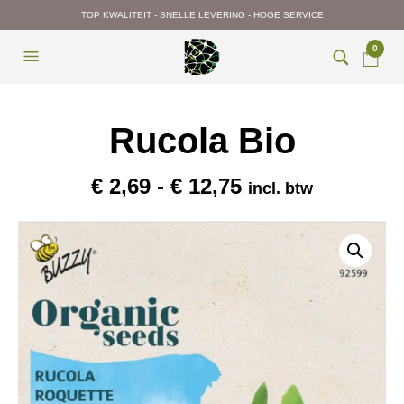
TOP KWALITEIT - SNELLE LEVERING - HOGE SERVICE
0
Rucola Bio
Prijsklasse:
€
2,69
-
€
12,75
incl. btw
€ 2,69
tot
€ 12,75