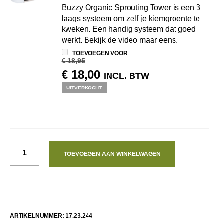
Buzzy Organic Sprouting Tower is een 3
laags systeem om zelf je kiemgroente te
kweken. Een handig systeem dat goed
werkt. Bekijk de video maar eens.
TOEVOEGEN VOOR
€
18,95
OORSPRONKELIJKE
HUIDIGE
€
18,00
INCL. BTW
PRIJS
PRIJS
UITVERKOCHT
WAS:
IS:
€ 18,95.
€ 18,00.
TOEVOEGEN AAN WINKELWAGEN
ARTIKELNUMMER:
17.23.244