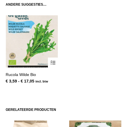
ANDERE SUGGESTIES…
Dit
Rucola Wilde Bio
product
Prijsklasse:
€
3,59
-
€
17,05
incl. btw
heeft
€ 3,59
meerdere
tot
variaties.
€ 17,05
Deze
optie
GERELATEERDE PRODUCTEN
kan
gekozen
worden