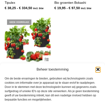
Tipulex
Bio groenten Bokashi
meerdere
mee
variaties.
var
Prijsklasse:
Prijsklasse:
€
38,25
-
€
334,50
€
19,95
-
€
97,50
incl. btw
incl. btw
Deze
De
€ 38,25
€ 19,95
optie
opt
tot
tot
kan
kan
€ 334,50
€ 97,50
GEEN VOORRAAD
gekozen
gek
worden
wor
op
op
de
de
productpagina
pro
PlantGrowBag Staand –
Beheer toestemming
Kweekzak 38 liter
€
10,90
Om de beste ervaringen te bieden, gebruiken wij technologieën zoals
incl. btw
cookies om informatie over je apparaat op te slaan en/of te raadplegen.
Door in te stemmen met deze technologieën kunnen wij gegevens zoals
surfgedrag of unieke ID's op deze site verwerken. Als je geen toestemming
geeft of uw toestemming intrekt, kan dit een nadelige invloed hebben op
bepaalde functies en mogelijkheden.