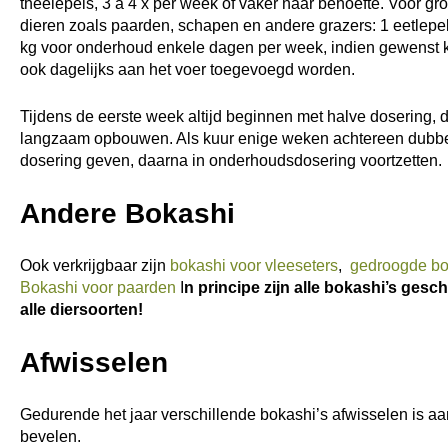
theelepels, 3 a 4 x per week of vaker naar behoefte. Voor gro
dieren zoals paarden, schapen en andere grazers: 1 eetlepe
kg voor onderhoud enkele dagen per week, indien gewenst 
ook dagelijks aan het voer toegevoegd worden.
Tijdens de eerste week altijd beginnen met halve dosering, 
langzaam opbouwen. Als kuur enige weken achtereen dubb
dosering geven, daarna in onderhoudsdosering voortzetten.
Andere Bokashi
Ook verkrijgbaar zijn
bokashi voor vleeseters
,
gedroogde bo
Bokashi voor paarden
I
n principe zijn alle bokashi’s gesch
alle diersoorten!
Afwisselen
Gedurende het jaar verschillende bokashi’s afwisselen is aa
bevelen.