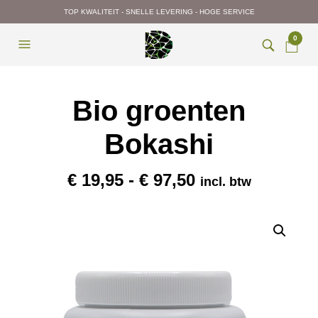
TOP KWALITEIT - SNELLE LEVERING - HOGE SERVICE
0
Bio groenten
Bokashi
Prijsklasse:
€
19,95
-
€
97,50
incl. btw
€ 19,95
tot
€ 97,50