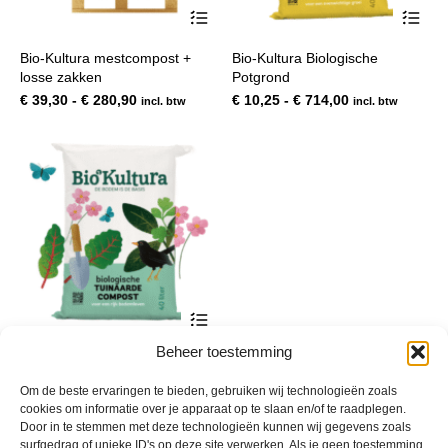
Dit
Dit
product
pro
heeft
hee
Bio-Kultura mestcompost +
Bio-Kultura Biologische
meerdere
mee
losse zakken
Potgrond
variaties.
var
Deze
De
Prijsklasse:
Prijsklasse:
€
39,30
-
€
280,90
€
10,25
-
€
714,00
incl. btw
incl. btw
optie
opt
€ 39,30
€ 10,25
kan
kan
tot
tot
gekozen
gek
€ 280,90
€ 714,00
worden
wor
op
op
de
de
productpagina
pro
Dit
product
heeft
Beheer toestemming
Bio-Kultura Biologische
meerdere
Tuinaarde
variaties.
Om de beste ervaringen te bieden, gebruiken wij technologieën zoals
Deze
Prijsklasse:
€
9,50
-
€
655,00
incl. btw
cookies om informatie over je apparaat op te slaan en/of te raadplegen.
optie
€ 9,50
Door in te stemmen met deze technologieën kunnen wij gegevens zoals
kan
tot
surfgedrag of unieke ID's op deze site verwerken. Als je geen toestemming