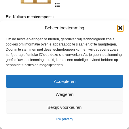
Dit
product
heeft
Bio-Kultura mestcompost +
meerdere
losse zakken
variaties.
Deze
Beheer toestemming
Prijsklasse:
€
39,30
-
€
280,90
incl. btw
optie
€ 39,30
kan
tot
Om de beste ervaringen te bieden, gebruiken wij technologieën zoals
gekozen
cookies om informatie over je apparaat op te slaan en/of te raadplegen.
€ 280,90
worden
Door in te stemmen met deze technologieën kunnen wij gegevens zoals
op
surfgedrag of unieke ID's op deze site verwerken. Als je geen toestemming
de
geeft of uw toestemming intrekt, kan dit een nadelige invloed hebben op
productpagina
bepaalde functies en mogelijkheden.
Accepteren
Weigeren
© 2013 - 2026 De Duurzame Tuin KvK Gouda 29029262 - BTW nr
NL001968744B76 Hosting:
BGMA.nl
Bekijk voorkeuren
Uw privacy