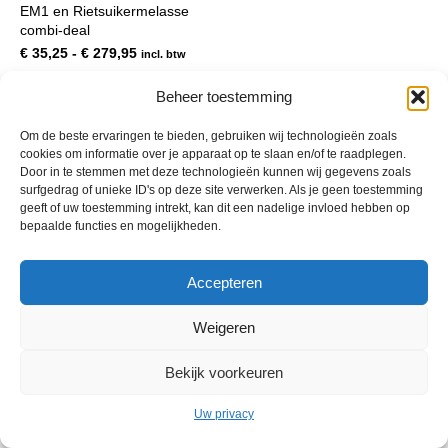
EM1 en Rietsuikermelasse
meerdere
combi-deal
variaties.
Deze
Prijsklasse:
€
35,25
-
€
279,95
incl. btw
optie
€ 35,25
kan
tot
Beheer toestemming
gekozen
€ 279,95
worden
Om de beste ervaringen te bieden, gebruiken wij technologieën zoals
op
cookies om informatie over je apparaat op te slaan en/of te raadplegen.
de
Door in te stemmen met deze technologieën kunnen wij gegevens zoals
productpagina
surfgedrag of unieke ID's op deze site verwerken. Als je geen toestemming
geeft of uw toestemming intrekt, kan dit een nadelige invloed hebben op
bepaalde functies en mogelijkheden.
Accepteren
© 2013 - 2026 De Duurzame Tuin KvK Gouda 29029262 - BTW nr
NL001968744B76 Hosting:
BGMA.nl
Weigeren
Bekijk voorkeuren
Uw privacy